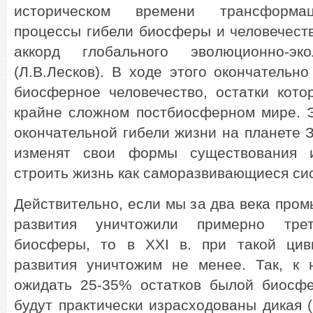
историческом времени трансформаци
процессы гибели биосферы и человечест
аккорд глобального эволюционно-эко
(Л.В.Лесков). В ходе этого окончательн
биосферное человечество, остатки кото
крайне сложном постбиосферном мире. Э
окончательной гибели жизни на планете 
изменят свои формы существования 
строить жизнь как саморазвивающиеся си
Действительно, если мы за два века про
развития уничтожили примерно тре
биосферы, то в XXI в. при такой цив
развития уничтожим не менее. Так, к 
ожидать 25-35% остатков былой биосф
будут практически израсходованы дикая 