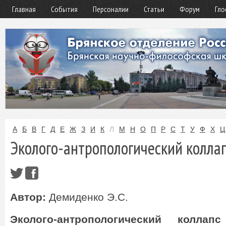
Главная
События
Персоналии
Статьи
Форум
Гло
А
Б
В
Г
Д
Е
Ж
З
И
К
Л
М
Н
О
П
Р
С
Т
У
Ф
Х
Ц
Эколого-антропологический колла
Автор:
Демиденко Э.С.
Эколого-антропологический коллапс