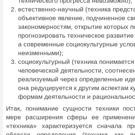
технического прогресса невозможно);
естественно-научный (техника предст
объективное явление, подчиненное с
закономерностям, открытие которых п
прогнозировать техническое развитие 
а современные социокультурные усло
неизменными);
социокультурный (техника понимается 
человеческой деятельности, соотнесе
реализуемый через определенные идеи
она редуцируется к другим аспектам к
формам деятельности и рациональнос
Итак, понимание сущности техники пос
мере расширения сферы ее применения
«техника» характеризуется сначала п
области определения (техника как в