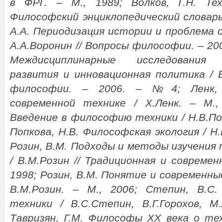
в ФРГ. – М., 1989; Волков, Г.Н. Тех
Философский энциклопедический словарь.
А.А. Периодизация истории и проблема 
А.А.Воронин // Вопросы философии. – 200
Междисциплинарные исследования н
развития и инновационная политика / В
философии. – 2006. – №4; Ленк,
современной технике / Х.Ленк. – М.,
Введение в философию техники / Н.В.Поп
Попкова, Н.В. Философская экология / Н.
Розин, В.М. Подходы и методы изучения
/ В.М.Розин // Традиционная и современ
1998; Розин, В.М. Понятие и современны
В.М.Розин. – М., 2006; Степин, В.С
техники / В.С.Степин, В.Г.Горохов, М.
Тавризян, Г.М. Философы ХХ века о те