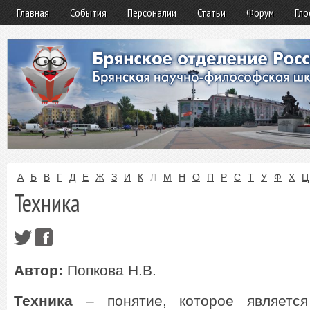
Главная
События
Персоналии
Статьи
Форум
Гло
А
Б
В
Г
Д
Е
Ж
З
И
К
Л
М
Н
О
П
Р
С
Т
У
Ф
Х
Ц
Техника
Автор:
Попкова Н.В.
Техника
– понятие, которое является